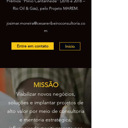
Prêmios “Plinio Cantanhede” (2016 e 2018 –
Rio Oil & Gás), pelo Projeto MAREM.
josimar.moreira@cesareribeiroconsultoria.co
m
Entre em contato
Inicio
MISSÃO
Viabilizar novos negócios,
soluções e implantar projetos de
alto valor por meio de consultoria
e mentoria estratégica,