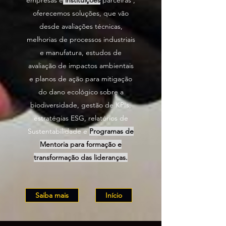
empresas e
instituições
parceiras ,
oferecemos
soluções, qu
e vão
desde avaliações técnicas,
melhorias de processos industriais
e manufatura, estudos de
avaliação de impactos ambientais
e planos de ação para mitigação
do dano ecológico sobre a
biodiversidade, gestão de KPIs,
estratégias ESG, relatórios de
Sustentabilidade e
Programas de
M
entoria para formação e
transformação das lideranças.
Saiba mais
Início